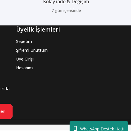
Kolay iade & Değişim
7 gün içerisinde
Üyelik İşlemleri
Sepetim
Şifremi Unuttum
Üye Girişi
Hesabım
kında
er
WhatsApp Destek Hattı