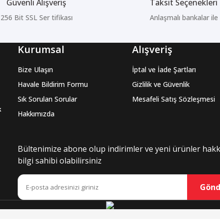
Güvenli Alışveriş
Taksit Seçenekleri
256 Bit SSL Ser tifikası
Anlaşmalı bankalar ile
Kurumsal
Alışveriş
Bize Ulaşın
İptal ve İade Şartları
Havale Bildirim Formu
Gizlilik ve Güvenlik
Sık Sorulan Sorular
Mesafeli Satış Sözleşmesi
k
Hakkımızda
Bültenimize abone olup indirimler ve yeni ürünler hak
bilgi sahibi olabilirsiniz
Gönd