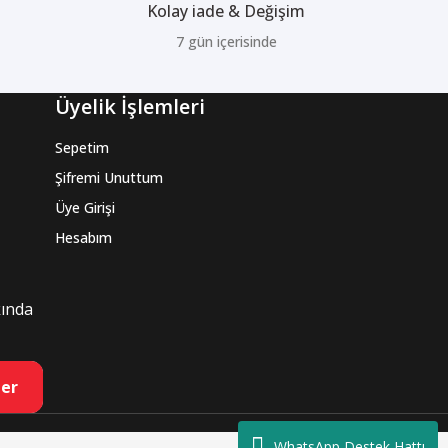
Kolay iade & Değişim
7 gün içerisinde
Üyelik İşlemleri
Sepetim
Şifremi Unuttum
Üye Girişi
Hesabım
kında
er
WhatsApp Destek Hattı