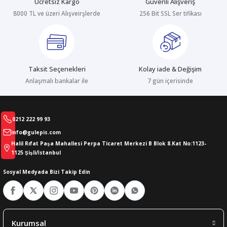
Ücretsiz Kargo
Güvenli Alışveriş
8000 TL ve üzeri Alışveirşlerde
256 Bit SSL Ser tifikası
abıları
er
iği
bıları
ldivenleri
şma Ekipmanları
rı
Taksit Seçenekleri
Kolay iade & Değişim
ıları
Anlaşmalı bankalar ile
7 gün içerisinde
0212 222 99 93
info@gulepis.com
Halil Rıfat Paşa Mahallesi Perpa Ticaret Merkezi B Blok 8.Kat No:1123-
1125 Şişli/İstanbul
Sosyal Medyada Bizi Takip Edin
Kurumsal