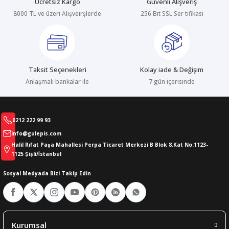
Ücretsiz Kargo
Güvenli Alışveriş
8000 TL ve üzeri Alışveirşlerde
256 Bit SSL Ser tifikası
abıları
er
iği
bıları
ldivenleri
şma Ekipmanları
rı
Taksit Seçenekleri
Kolay iade & Değişim
ıları
Anlaşmalı bankalar ile
7 gün içerisinde
0212 222 99 93
info@gulepis.com
Halil Rıfat Paşa Mahallesi Perpa Ticaret Merkezi B Blok 8.Kat No:1123-
1125 Şişli/İstanbul
Sosyal Medyada Bizi Takip Edin
Kurumsal