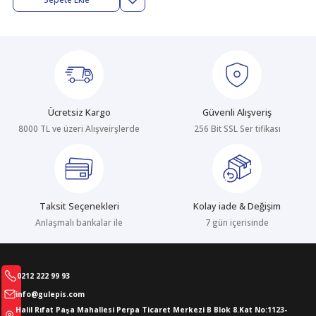
abıları
er
iği
bıları
ldivenleri
şma Ekipmanları
rı
ıları
Ücretsiz Kargo
Güvenli Alışveriş
8000 TL ve üzeri Alışveirşlerde
256 Bit SSL Ser tifikası
Taksit Seçenekleri
Kolay iade & Değişim
Anlaşmalı bankalar ile
7 gün içerisinde
0212 222 99 93
info@gulepis.com
Halil Rıfat Paşa Mahallesi Perpa Ticaret Merkezi B Blok 8.Kat No:1123-