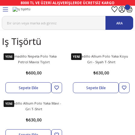
8000 TL VE ÜZERİ ALIŞVERİŞLERDE ÜCRETSİZ KARGO
Geri Dön
Geri Dön
Geri Dön
Geri Dön
Geri Dön
Geri Dön
ARA
ma
Ekipmanları
emeleri
uşları
Iş Tişörtü
afetleri
bıları
leri
lar
ivenleri
Lambası
Armadillo Nepeta Polo Yaka
Armadillo Allium Polo Yaka Koyu
YENİ
YENİ
Petrol Mavisi Tişört
Gri - Siyah T-Shirt
ı Eldivenler
haları
r
₺600,00
₺630,00
k
li Eldiven
cular
ları
Sepete Ekle
Sepete Ekle
Koruyucu Tulum
kabıları
 Eldivenleri
eri Ve Vizör
Armadillo Allium Polo Yaka Mavi -
YENİ
Gri T-Shirt
bıları
ler
lük
eri
₺630,00
kabıları
nleri
yucular
arı
Sepete Ekle