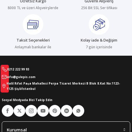
Ücretsiz Kargo
Güvenli Alışveriş
8000 TL ve üzeri Alışveirşlerde
256 Bit SSL Ser tifikası
abıları
er
iği
bıları
ldivenleri
şma Ekipmanları
rı
Taksit Seçenekleri
Kolay iade & Değişim
ıları
Anlaşmalı bankalar ile
7 gün içerisinde
0212 222 99 93
info@gulepis.com
Halil Rıfat Paşa Mahallesi Perpa Ticaret Merkezi B Blok 8.Kat No:1123-
1125 Şişli/İstanbul
Sosyal Medyada Bizi Takip Edin
Kurumsal