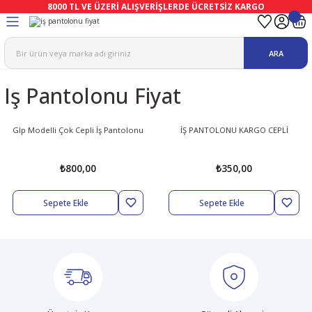
8000 TL VE ÜZERİ ALIŞVERİŞLERDE ÜCRETSİZ KARGO
Geri Dön
Geri Dön
Geri Dön
Geri Dön
Geri Dön
Geri Dön
ARA
ma
Ekipmanları
emeleri
uşları
Iş Pantolonu Fiyat
afetleri
bıları
leri
lar
ivenleri
Lambası
Glp Modelli Çok Cepli İş Pantolonu
İŞ PANTOLONU KARGO CEPLİ
ı Eldivenler
haları
r
₺800,00
₺350,00
k
li Eldiven
cular
ları
Sepete Ekle
Sepete Ekle
Koruyucu Tulum
kabıları
 Eldivenleri
eri Ve Vizör
bıları
ler
lük
eri
kabıları
nleri
yucular
arı