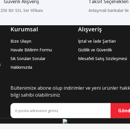
Güvenli Alışveriş
Taksit Seçenekleri
256 Bit SSL Ser tifikası
Anlaşmalı bankalar ile
Kurumsal
Alışveriş
Bize Ulaşın
İptal ve İade Şartları
Havale Bildirim Formu
Gizlilik ve Güvenlik
Sık Sorulan Sorular
Mesafeli Satış Sözleşmesi
k
Hakkımızda
Bültenimize abone olup indirimler ve yeni ürünler hak
bilgi sahibi olabilirsiniz
Gönd