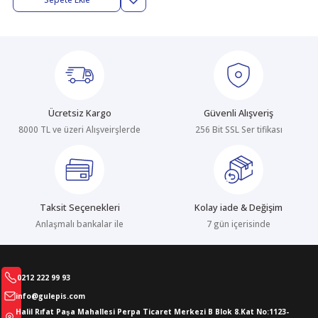
abıları
er
iği
bıları
ldivenleri
şma Ekipmanları
rı
ıları
Ücretsiz Kargo
Güvenli Alışveriş
8000 TL ve üzeri Alışveirşlerde
256 Bit SSL Ser tifikası
Taksit Seçenekleri
Kolay iade & Değişim
Anlaşmalı bankalar ile
7 gün içerisinde
0212 222 99 93
info@gulepis.com
Halil Rıfat Paşa Mahallesi Perpa Ticaret Merkezi B Blok 8.Kat No:1123-