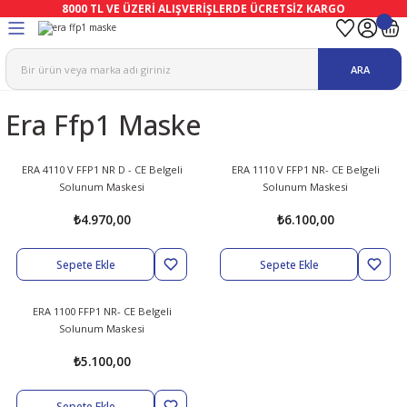
8000 TL VE ÜZERİ ALIŞVERİŞLERDE ÜCRETSİZ KARGO
Geri Dön
Geri Dön
Geri Dön
Geri Dön
Geri Dön
Geri Dön
ARA
ma
Ekipmanları
emeleri
uşları
Era Ffp1 Maske
afetleri
bıları
leri
lar
ivenleri
Lambası
ERA 4110 V FFP1 NR D - CE Belgeli
ERA 1110 V FFP1 NR- CE Belgeli
Solunum Maskesi
Solunum Maskesi
ı Eldivenler
haları
r
₺4.970,00
₺6.100,00
k
li Eldiven
cular
ları
Sepete Ekle
Sepete Ekle
Koruyucu Tulum
kabıları
 Eldivenleri
eri Ve Vizör
ERA 1100 FFP1 NR- CE Belgeli
Solunum Maskesi
bıları
ler
lük
eri
₺5.100,00
kabıları
nleri
yucular
arı
Sepete Ekle