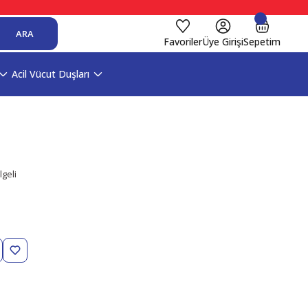
ARA
Favoriler
Üye Girişi
Sepetim
Acil Vücut Duşları
geli