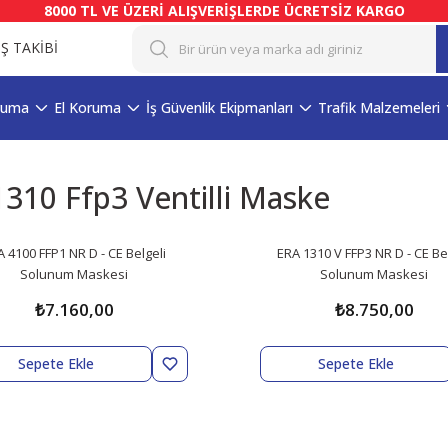
8000 TL VE ÜZERİ ALIŞVERİŞLERDE ÜCRETSİZ KARGO
İŞ TAKİBİ
ruma
El Koruma
İş Güvenlik Ekipmanları
Trafik Malzemeleri
1310 Ffp3 Ventilli Maske
 4100 FFP1 NR D - CE Belgeli
ERA 1310 V FFP3 NR D - CE Bel
Solunum Maskesi
Solunum Maskesi
₺7.160,00
₺8.750,00
Sepete Ekle
Sepete Ekle