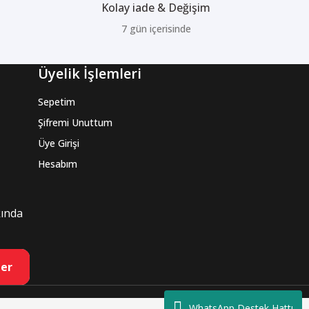
Kolay iade & Değişim
7 gün içerisinde
Üyelik İşlemleri
Sepetim
Şifremi Unuttum
Üye Girişi
Hesabım
kında
er
WhatsApp Destek Hattı