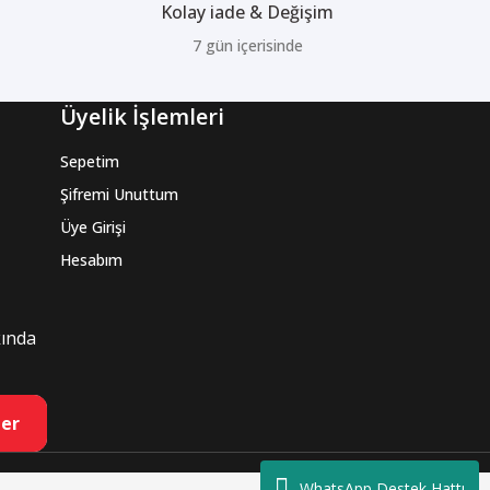
Kolay iade & Değişim
7 gün içerisinde
Üyelik İşlemleri
Sepetim
Şifremi Unuttum
Üye Girişi
Hesabım
kında
er
WhatsApp Destek Hattı