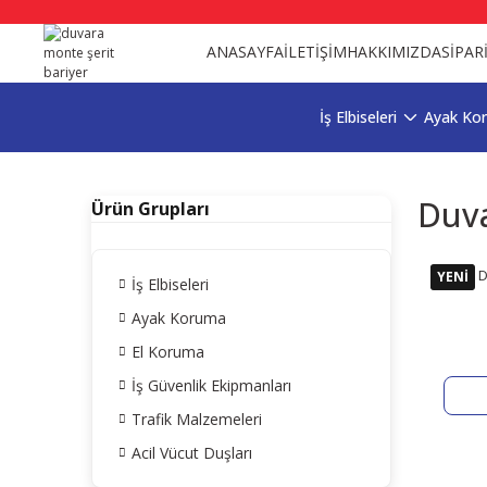
ANASAYFA
İLETİŞİM
HAKKIMIZDA
SİPAR
İş Elbiseleri
Ayak Ko
Duva
Ürün Grupları
D
YENİ
İş Elbiseleri
Ayak Koruma
El Koruma
İş Güvenlik Ekipmanları
Trafik Malzemeleri
Acil Vücut Duşları