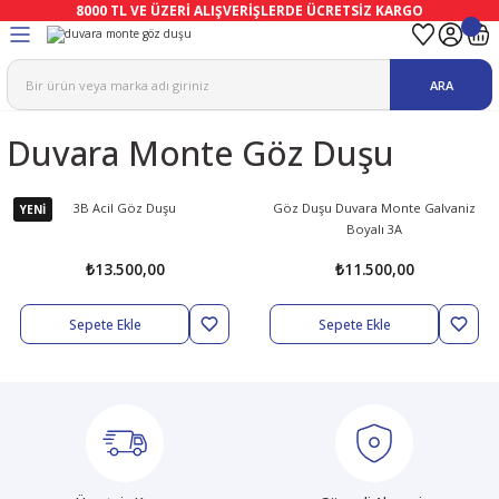
8000 TL VE ÜZERİ ALIŞVERİŞLERDE ÜCRETSİZ KARGO
Geri Dön
Geri Dön
Geri Dön
Geri Dön
Geri Dön
Geri Dön
ARA
ma
Ekipmanları
emeleri
uşları
Duvara Monte Göz Duşu
afetleri
bıları
leri
lar
ivenleri
Lambası
3B Acil Göz Duşu
Göz Duşu Duvara Monte Galvaniz
YENİ
Boyalı 3A
ı Eldivenler
haları
r
₺13.500,00
₺11.500,00
k
li Eldiven
cular
ları
Sepete Ekle
Sepete Ekle
Koruyucu Tulum
kabıları
 Eldivenleri
eri Ve Vizör
bıları
ler
lük
eri
kabıları
nleri
yucular
arı