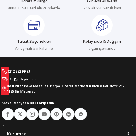
Ücretsiz Kargo
Güvenli Alışveriş
8000 TL ve üzeri Alışveirşlerde
256 Bit SSL Ser tifikası
abıları
er
iği
bıları
ldivenleri
şma Ekipmanları
rı
Taksit Seçenekleri
Kolay iade & Değişim
ıları
Anlaşmalı bankalar ile
7 gün içerisinde
0212 222 99 93
info@gulepis.com
Halil Rıfat Paşa Mahallesi Perpa Ticaret Merkezi B Blok 8.Kat No:1123-
1125 Şişli/İstanbul
Sosyal Medyada Bizi Takip Edin
Kurumsal