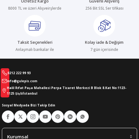
Ücretsiz Kargo
Güvenli Alışveriş
8000 TL ve üzeri Alışveirşlerde
256 Bit SSL Ser tifikası
abıları
er
iği
bıları
ldivenleri
şma Ekipmanları
rı
Taksit Seçenekleri
Kolay iade & Değişim
ıları
Anlaşmalı bankalar ile
7 gün içerisinde
0212 222 99 93
info@gulepis.com
Halil Rıfat Paşa Mahallesi Perpa Ticaret Merkezi B Blok 8.Kat No:1123-
1125 Şişli/İstanbul
Sosyal Medyada Bizi Takip Edin
Kurumsal