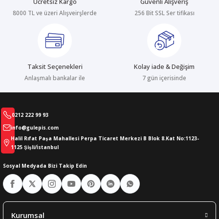
Ücretsiz Kargo
Güvenli Alışveriş
8000 TL ve üzeri Alışveirşlerde
256 Bit SSL Ser tifikası
abıları
er
iği
bıları
ldivenleri
şma Ekipmanları
rı
Taksit Seçenekleri
Kolay iade & Değişim
ıları
Anlaşmalı bankalar ile
7 gün içerisinde
0212 222 99 93
info@gulepis.com
Halil Rıfat Paşa Mahallesi Perpa Ticaret Merkezi B Blok 8.Kat No:1123-
1125 Şişli/İstanbul
Sosyal Medyada Bizi Takip Edin
Kurumsal