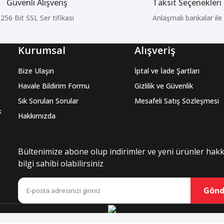
Güvenli Alışveriş
Taksit Seçenekleri
256 Bit SSL Ser tifikası
Anlaşmalı bankalar ile
Kurumsal
Alışveriş
Bize Ulaşın
İptal ve İade Şartları
Havale Bildirim Formu
Gizlilik ve Güvenlik
Sık Sorulan Sorular
Mesafeli Satış Sözleşmesi
k
Hakkımızda
Bültenimize abone olup indirimler ve yeni ürünler hak
bilgi sahibi olabilirsiniz
Gönd