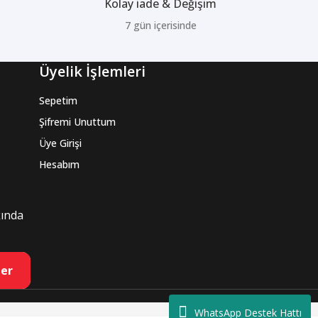
Kolay iade & Değişim
7 gün içerisinde
Üyelik İşlemleri
Sepetim
Şifremi Unuttum
Üye Girişi
Hesabım
kında
er
WhatsApp Destek Hattı