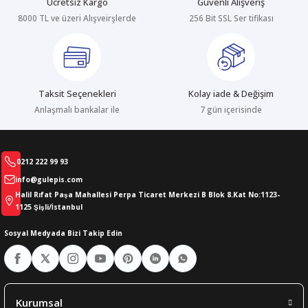
Ücretsiz Kargo
Güvenli Alışveriş
8000 TL ve üzeri Alışveirşlerde
256 Bit SSL Ser tifikası
abıları
er
iği
bıları
ldivenleri
şma Ekipmanları
rı
Taksit Seçenekleri
Kolay iade & Değişim
ıları
Anlaşmalı bankalar ile
7 gün içerisinde
0212 222 99 93
info@gulepis.com
Halil Rıfat Paşa Mahallesi Perpa Ticaret Merkezi B Blok 8.Kat No:1123-
1125 Şişli/İstanbul
Sosyal Medyada Bizi Takip Edin
Kurumsal