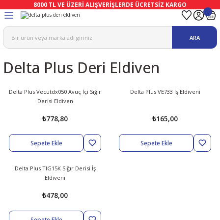
8000 TL VE ÜZERİ ALIŞVERİŞLERDE ÜCRETSİZ KARGO
Geri Dön
Geri Dön
Geri Dön
Geri Dön
Geri Dön
Geri Dön
ARA
ma
Ekipmanları
emeleri
uşları
Delta Plus Deri Eldiven
afetleri
bıları
leri
lar
ivenleri
Lambası
Delta Plus Vecutdx050 Avuç İçi Sığır
Delta Plus VE733 İş Eldiveni
Derisi Eldiven
ı Eldivenler
haları
r
₺778,80
₺165,00
k
li Eldiven
cular
ları
Sepete Ekle
Sepete Ekle
Koruyucu Tulum
kabıları
 Eldivenleri
eri Ve Vizör
Delta Plus TIG15K Sığır Derisi İş
Eldiveni
bıları
ler
lük
eri
₺478,00
kabıları
nleri
yucular
arı
Sepete Ekle