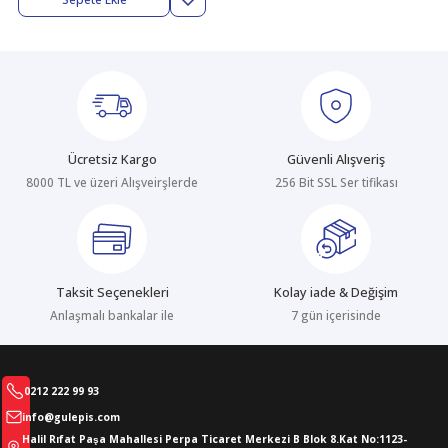
abıları
er
iği
bıları
ldivenleri
şma Ekipmanları
rı
ıları
Ücretsiz Kargo
Güvenli Alışveriş
8000 TL ve üzeri Alışveirşlerde
256 Bit SSL Ser tifikası
Taksit Seçenekleri
Kolay iade & Değişim
Anlaşmalı bankalar ile
7 gün içerisinde
0212 222 99 93
info@gulepis.com
Halil Rıfat Paşa Mahallesi Perpa Ticaret Merkezi B Blok 8.Kat No:1123-