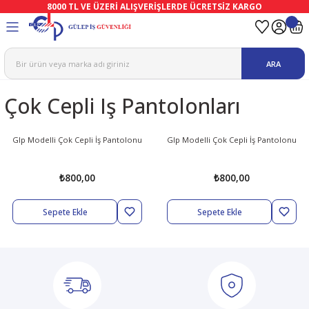
8000 TL VE ÜZERİ ALIŞVERİŞLERDE ÜCRETSİZ KARGO
Geri Dön
Geri Dön
Geri Dön
Geri Dön
Geri Dön
Geri Dön
ma
Ekipmanları
emeleri
uşları
ARA
afetleri
bıları
leri
lar
Çok Cepli Iş Pantolonları
ivenleri
Lambası
Glp Modelli Çok Cepli İş Pantolonu
Glp Modelli Çok Cepli İş Pantolonu
ı Eldivenler
haları
r
₺800,00
₺800,00
k
li Eldiven
cular
ları
Sepete Ekle
Sepete Ekle
Koruyucu Tulum
kabıları
 Eldivenleri
eri Ve Vizör
bıları
ler
lük
eri
kabıları
nleri
yucular
arı