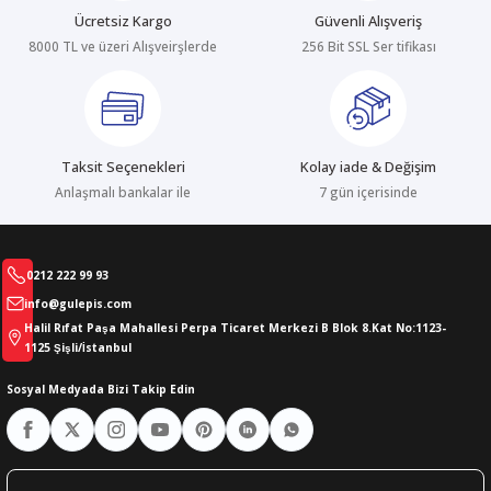
Ücretsiz Kargo
Güvenli Alışveriş
8000 TL ve üzeri Alışveirşlerde
256 Bit SSL Ser tifikası
abıları
er
iği
bıları
ldivenleri
şma Ekipmanları
rı
Taksit Seçenekleri
Kolay iade & Değişim
ıları
Anlaşmalı bankalar ile
7 gün içerisinde
0212 222 99 93
info@gulepis.com
Halil Rıfat Paşa Mahallesi Perpa Ticaret Merkezi B Blok 8.Kat No:1123-
1125 Şişli/İstanbul
Sosyal Medyada Bizi Takip Edin