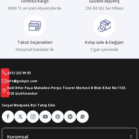
Ücretsiz Kargo
Güvenli Alışveriş
8000 TL ve üzeri Alışveirşlerde
256 Bit SSL Ser tifikası
abıları
er
iği
bıları
ldivenleri
şma Ekipmanları
rı
Taksit Seçenekleri
Kolay iade & Değişim
ıları
Anlaşmalı bankalar ile
7 gün içerisinde
0212 222 99 93
info@gulepis.com
Halil Rıfat Paşa Mahallesi Perpa Ticaret Merkezi B Blok 8.Kat No:1123-
1125 Şişli/İstanbul
Sosyal Medyada Bizi Takip Edin
Kurumsal