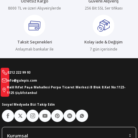
Ücretsiz Kargo
Güvenli Alışveriş
8000 TL ve üzeri Alışveirşlerde
256 Bit SSL Ser tifikası
abıları
er
iği
bıları
ldivenleri
şma Ekipmanları
rı
Taksit Seçenekleri
Kolay iade & Değişim
ıları
Anlaşmalı bankalar ile
7 gün içerisinde
0212 222 99 93
info@gulepis.com
Halil Rıfat Paşa Mahallesi Perpa Ticaret Merkezi B Blok 8.Kat No:1123-
1125 Şişli/İstanbul
Sosyal Medyada Bizi Takip Edin
Kurumsal