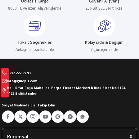
Ücretsiz Kargo
Güvenli Alışveriş
8000 TL ve üzeri Alışveirşlerde
256 Bit SSL Ser tifikası
abıları
er
iği
bıları
ldivenleri
şma Ekipmanları
rı
Taksit Seçenekleri
Kolay iade & Değişim
ıları
Anlaşmalı bankalar ile
7 gün içerisinde
0212 222 99 93
info@gulepis.com
Halil Rıfat Paşa Mahallesi Perpa Ticaret Merkezi B Blok 8.Kat No:1123-
1125 Şişli/İstanbul
Sosyal Medyada Bizi Takip Edin
Kurumsal