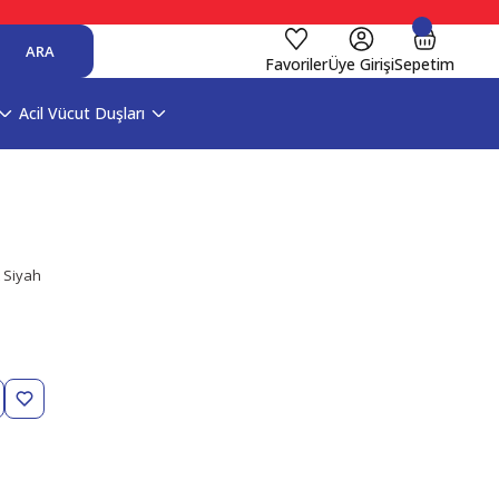
ARA
Favoriler
Üye Girişi
Sepetim
Acil Vücut Duşları
 Siyah