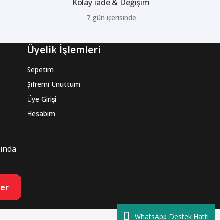
Kolay iade & Değişim
7 gün içerisinde
Üyelik İşlemleri
Sepetim
Şifremi Unuttum
Üye Girişi
Hesabım
kında
er
WhatsApp Destek Hattı