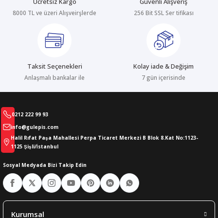
Ücretsiz Kargo
Güvenli Alışveriş
8000 TL ve üzeri Alışveirşlerde
256 Bit SSL Ser tifikası
abıları
er
iği
bıları
ldivenleri
şma Ekipmanları
rı
Taksit Seçenekleri
Kolay iade & Değişim
ıları
Anlaşmalı bankalar ile
7 gün içerisinde
0212 222 99 93
info@gulepis.com
Halil Rıfat Paşa Mahallesi Perpa Ticaret Merkezi B Blok 8.Kat No:1123-
1125 Şişli/İstanbul
Sosyal Medyada Bizi Takip Edin
Kurumsal