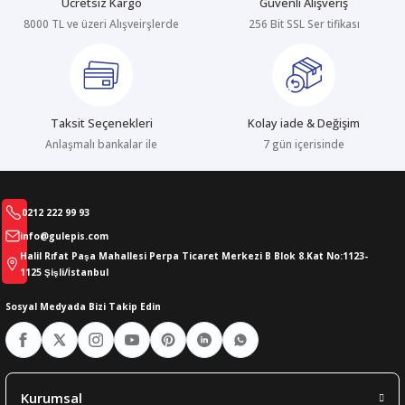
Ücretsiz Kargo
Güvenli Alışveriş
8000 TL ve üzeri Alışveirşlerde
256 Bit SSL Ser tifikası
abıları
er
iği
bıları
ldivenleri
şma Ekipmanları
rı
Taksit Seçenekleri
Kolay iade & Değişim
ıları
Anlaşmalı bankalar ile
7 gün içerisinde
0212 222 99 93
info@gulepis.com
Halil Rıfat Paşa Mahallesi Perpa Ticaret Merkezi B Blok 8.Kat No:1123-
1125 Şişli/İstanbul
Sosyal Medyada Bizi Takip Edin
Kurumsal