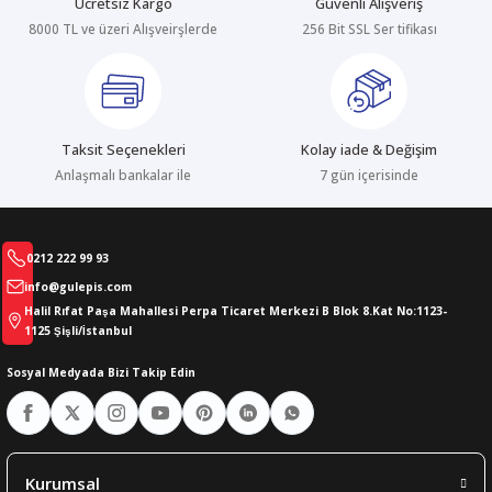
Ücretsiz Kargo
Güvenli Alışveriş
8000 TL ve üzeri Alışveirşlerde
256 Bit SSL Ser tifikası
abıları
er
iği
bıları
ldivenleri
şma Ekipmanları
rı
Taksit Seçenekleri
Kolay iade & Değişim
ıları
Anlaşmalı bankalar ile
7 gün içerisinde
0212 222 99 93
info@gulepis.com
Halil Rıfat Paşa Mahallesi Perpa Ticaret Merkezi B Blok 8.Kat No:1123-
1125 Şişli/İstanbul
Sosyal Medyada Bizi Takip Edin
Kurumsal