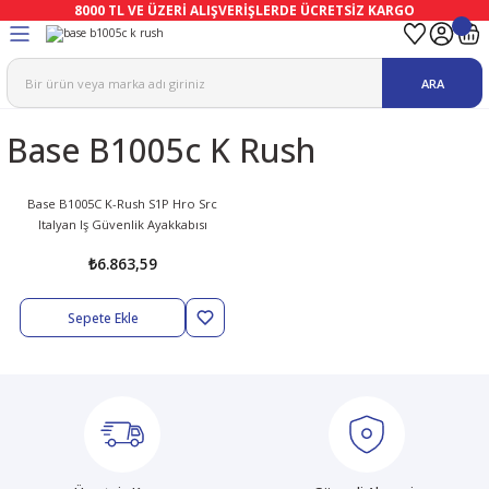
8000 TL VE ÜZERİ ALIŞVERİŞLERDE ÜCRETSİZ KARGO
Geri Dön
Geri Dön
Geri Dön
Geri Dön
Geri Dön
Geri Dön
ARA
ma
Ekipmanları
emeleri
uşları
Base B1005c K Rush
afetleri
bıları
leri
lar
ivenleri
Lambası
Base B1005C K-Rush S1P Hro Src
Italyan Iş Güvenlik Ayakkabısı
ı Eldivenler
haları
r
₺6.863,59
k
li Eldiven
cular
ları
Sepete Ekle
Koruyucu Tulum
kabıları
 Eldivenleri
eri Ve Vizör
bıları
ler
lük
eri
kabıları
nleri
yucular
arı