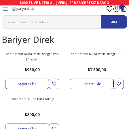
8000 TL VE ÜZERİ ALIŞVERİŞLERDE ÜCRETSİZ KARGO
Geri Dön
Geri Dön
Geri Dön
Geri Dön
Geri Dön
Geri Dön
ARA
ma
Ekipmanları
emeleri
uşları
Bariyer Direk
afetleri
bıları
leri
lar
ivenleri
Lambası
Sabit Metal Duba Park Direği Siyah
Sabit Metal Duba Park Direği 10'lu
( 1 adet)
ı Eldivenler
haları
r
₺950,00
₺7.500,00
k
li Eldiven
cular
ları
Sepete Ekle
Sepete Ekle
Koruyucu Tulum
kabıları
 Eldivenleri
eri Ve Vizör
Sabit Metal Duba Park Direği
bıları
ler
lük
eri
₺800,00
kabıları
nleri
yucular
arı
Sepete Ekle