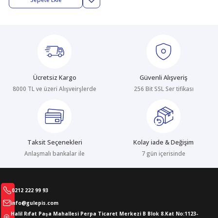
abıları
er
iği
bıları
ldivenleri
şma Ekipmanları
rı
ıları
Ücretsiz Kargo
Güvenli Alışveriş
8000 TL ve üzeri Alışveirşlerde
256 Bit SSL Ser tifikası
Taksit Seçenekleri
Kolay iade & Değişim
Anlaşmalı bankalar ile
7 gün içerisinde
0212 222 99 93
info@gulepis.com
Halil Rıfat Paşa Mahallesi Perpa Ticaret Merkezi B Blok 8.Kat No:1123-