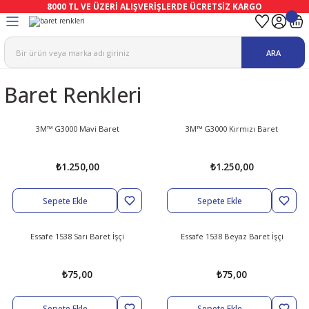
8000 TL VE ÜZERİ ALIŞVERİŞLERDE ÜCRETSİZ KARGO
Geri Dön
Geri Dön
Geri Dön
Geri Dön
Geri Dön
Geri Dön
ARA
ma
Ekipmanları
emeleri
uşları
Baret Renkleri
afetleri
bıları
leri
lar
ivenleri
Lambası
3M™ G3000 Mavi Baret
3M™ G3000 Kırmızı Baret
ı Eldivenler
haları
r
₺1.250,00
₺1.250,00
k
li Eldiven
cular
ları
Sepete Ekle
Sepete Ekle
Koruyucu Tulum
kabıları
 Eldivenleri
eri Ve Vizör
Essafe 1538 Sarı Baret İşçi
Essafe 1538 Beyaz Baret İşçi
bıları
ler
lük
eri
₺75,00
₺75,00
kabıları
nleri
yucular
arı
Sepete Ekle
Sepete Ekle