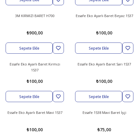
abıları
er
iği
3M KIRMIZI BARET H700
Essafe Eko Ayarlı Baret Beyaz 1537
bıları
ldivenleri
şma Ekipmanları
rı
₺900,00
₺100,00
ıları
Sepete Ekle
Sepete Ekle
Essafe Eko Ayarlı Baret Kırmızı
Essafe Eko Ayarlı Baret Sarı 1537
1537
₺100,00
₺100,00
Sepete Ekle
Sepete Ekle
Essafe Eko Ayarlı Baret Mavi 1537
Essafe 1538 Mavi Baret İşçi
₺100,00
₺75,00