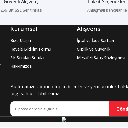
Güvenli Alışveriş
Taksit Seçenekleri
256 Bit SSL Ser tifikası
Anlaşmalı bankalar ile
Kurumsal
Alışveriş
Bize Ulaşın
İptal ve İade Şartları
Havale Bildirim Formu
Gizlilik ve Güvenlik
Sık Sorulan Sorular
Mesafeli Satış Sözleşmesi
k
Hakkımızda
Bültenimize abone olup indirimler ve yeni ürünler hak
bilgi sahibi olabilirsiniz
Gönd