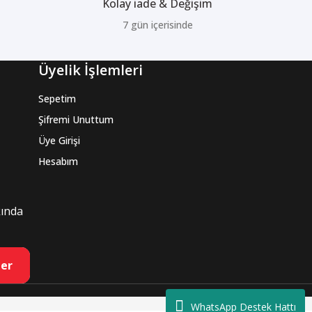
Kolay iade & Değişim
7 gün içerisinde
Üyelik İşlemleri
Sepetim
Şifremi Unuttum
Üye Girişi
Hesabım
kında
er
WhatsApp Destek Hattı