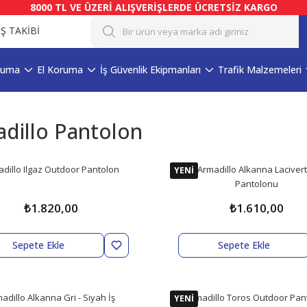
8000 TL VE ÜZERİ ALIŞVERİŞLERDE ÜCRETSİZ KARGO
İŞ TAKİBİ
ruma
El Koruma
İş Güvenlik Ekipmanları
Trafik Malzemeleri
dillo Pantolon
dillo Ilgaz Outdoor Pantolon
Armadillo Alkanna Lacivert
YENİ
Pantolonu
₺1.820,00
₺1.610,00
Sepete Ekle
Sepete Ekle
adillo Alkanna Gri - Siyah İş
Armadillo Toros Outdoor Pan
YENİ