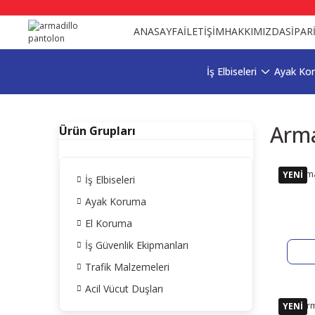
ANASAYFA
İLETİŞİM
HAKKIMIZDA
SİPAR
İş Elbiseleri
Ayak Ko
Arma
Ürün Grupları
Arma
YENİ
İş Elbiseleri
Ayak Koruma
El Koruma
İş Güvenlik Ekipmanları
Trafik Malzemeleri
Acil Vücut Duşları
Arm
YENİ