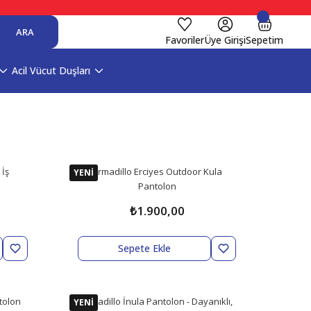
ARA
Favoriler
Üye Girişi
Sepetim
Acil Vücut Duşları
 İş
Armadillo Erciyes Outdoor Kula
YENİ
Pantolon
₺1.900,00
Sepete Ekle
tolon
Armadillo İnula Pantolon - Dayanıklı,
YENİ