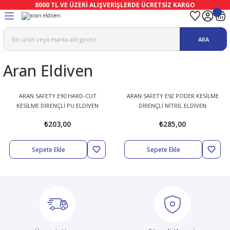
8000 TL VE ÜZERİ ALIŞVERİŞLERDE ÜCRETSİZ KARGO
Geri Dön
Geri Dön
Geri Dön
Geri Dön
Geri Dön
Geri Dön
ARA
ma
Ekipmanları
emeleri
uşları
Aran Eldiven
afetleri
bıları
leri
lar
ivenleri
Lambası
ARAN SAFETY E90 HARD-CUT
ARAN SAFETY E92 PODER KESİLME
KESİLME DİRENÇLİ PU ELDİVEN
DİRENÇLİ NİTRİL ELDİVEN
ı Eldivenler
haları
r
₺203,00
₺285,00
k
li Eldiven
cular
ları
Sepete Ekle
Sepete Ekle
Koruyucu Tulum
kabıları
 Eldivenleri
eri Ve Vizör
bıları
ler
lük
eri
kabıları
nleri
yucular
arı