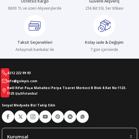
Ücretsiz Kargo
Güvenli Alışveriş
8000 TL ve üzeri Alışveirşlerde
256 Bit SSL Ser tifikası
abıları
er
iği
bıları
ldivenleri
şma Ekipmanları
rı
Taksit Seçenekleri
Kolay iade & Değişim
ıları
Anlaşmalı bankalar ile
7 gün içerisinde
0212 222 99 93
info@gulepis.com
Halil Rıfat Paşa Mahallesi Perpa Ticaret Merkezi B Blok 8.Kat No:1123-
1125 Şişli/İstanbul
Sosyal Medyada Bizi Takip Edin
Kurumsal