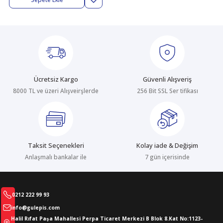
abıları
er
iği
bıları
ldivenleri
şma Ekipmanları
rı
ıları
Ücretsiz Kargo
Güvenli Alışveriş
8000 TL ve üzeri Alışveirşlerde
256 Bit SSL Ser tifikası
Taksit Seçenekleri
Kolay iade & Değişim
Anlaşmalı bankalar ile
7 gün içerisinde
0212 222 99 93
info@gulepis.com
Halil Rıfat Paşa Mahallesi Perpa Ticaret Merkezi B Blok 8.Kat No:1123-