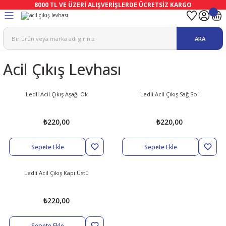
8000 TL VE ÜZERİ ALIŞVERİŞLERDE ÜCRETSİZ KARGO
Geri Dön
Geri Dön
Geri Dön
Geri Dön
Geri Dön
Geri Dön
ARA
ma
Ekipmanları
emeleri
uşları
Acil Çıkış Levhası
afetleri
bıları
leri
lar
ivenleri
Lambası
Ledli Acil Çıkış Aşağı Ok
Ledli Acil Çıkış Sağ Sol
ı Eldivenler
haları
r
₺220,00
₺220,00
k
li Eldiven
cular
ları
Sepete Ekle
Sepete Ekle
Koruyucu Tulum
kabıları
 Eldivenleri
eri Ve Vizör
Ledli Acil Çıkış Kapı Üstü
bıları
ler
lük
eri
₺220,00
kabıları
nleri
yucular
arı
Sepete Ekle