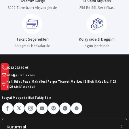
Ücretsiz Kargo
Güvenli Alışveriş
8000 TL ve üzeri Alışveirşlerde
256 Bit SSL Ser tifikası
abıları
er
iği
bıları
ldivenleri
şma Ekipmanları
rı
Taksit Seçenekleri
Kolay iade & Değişim
ıları
Anlaşmalı bankalar ile
7 gün içerisinde
0212 222 99 93
info@gulepis.com
Halil Rıfat Paşa Mahallesi Perpa Ticaret Merkezi B Blok 8.Kat No:1123-
1125 Şişli/İstanbul
Sosyal Medyada Bizi Takip Edin
Kurumsal