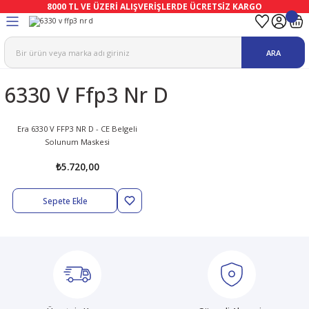
8000 TL VE ÜZERİ ALIŞVERİŞLERDE ÜCRETSİZ KARGO
Geri Dön
Geri Dön
Geri Dön
Geri Dön
Geri Dön
Geri Dön
ARA
ma
Ekipmanları
emeleri
uşları
6330 V Ffp3 Nr D
afetleri
bıları
leri
lar
ivenleri
Lambası
Era 6330 V FFP3 NR D - CE Belgeli
Solunum Maskesi
ı Eldivenler
haları
r
₺5.720,00
k
li Eldiven
cular
ları
Sepete Ekle
Koruyucu Tulum
kabıları
 Eldivenleri
eri Ve Vizör
bıları
ler
lük
eri
kabıları
nleri
yucular
arı