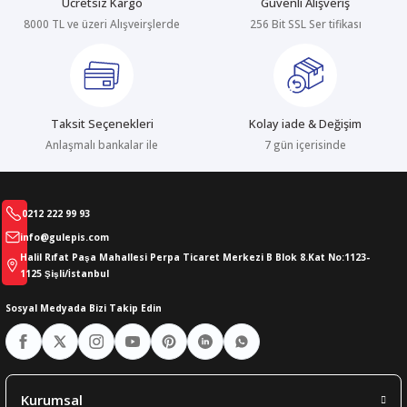
Ücretsiz Kargo
Güvenli Alışveriş
8000 TL ve üzeri Alışveirşlerde
256 Bit SSL Ser tifikası
abıları
er
iği
bıları
ldivenleri
şma Ekipmanları
rı
Taksit Seçenekleri
Kolay iade & Değişim
ıları
Anlaşmalı bankalar ile
7 gün içerisinde
0212 222 99 93
info@gulepis.com
Halil Rıfat Paşa Mahallesi Perpa Ticaret Merkezi B Blok 8.Kat No:1123-
1125 Şişli/İstanbul
Sosyal Medyada Bizi Takip Edin
Kurumsal