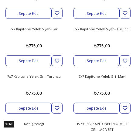
Sepete Ekle
Sepete Ekle
abıları
er
iği
7x7 Kapitone Yelek Siyah- Sarı
7x7 Kapitone Yelek Siyah- Turuncu
bıları
ldivenleri
şma Ekipmanları
rı
₺775,00
₺775,00
ıları
Sepete Ekle
Sepete Ekle
7x7 Kapitone Yelek Gri- Turuncu
7x7 Kapitone Yelek Gri- Mavi
₺775,00
₺775,00
Sepete Ekle
Sepete Ekle
Kot İş Yeleği
İŞ YELEĞİ KAPİTONELİ MODELLİ
YENİ
GRİ- LACİVERT