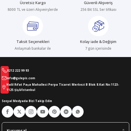
Ücretsiz Kargo
Güvenli Alışveriş
8000 TL ve üzeri Alışveirşlerde
256 Bit SSL Ser tifikası
Taksit Seçenekleri
Kolay iade & Değişim
Anlaşmalı bankalar ile
7 gün içerisinde
0212 222 99 93
info@gulepis.com
Halil Rıfat Paşa Mahallesi Perpa Ticaret Merkezi B Blok 8.Kat No:1123-
1125 Şişli/İstanbul
Sosyal Medyada Bizi Takip Edin
Kurumsal