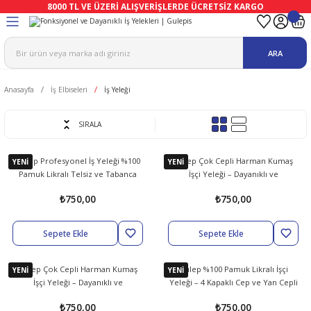
8000 TL VE ÜZERİ ALIŞVERİŞLERDE ÜCRETSİZ KARGO
Geri Dön
Geri Dön
Geri Dön
Geri Dön
Geri Dön
Geri Dön
ARA
ma
Ekipmanları
emeleri
uşları
Anasayfa
İş Elbiseleri
İş Yeleği
afetleri
bıları
leri
lar
SIRALA
ivenleri
Lambası
Gülep Profesyonel İş Yeleği %100
Gülep Çok Cepli Harman Kumaş
YENİ
YENİ
ı Eldivenler
haları
r
Pamuk Likralı Telsiz ve Tabanca
İşçi Yeleği – Dayanıklı ve
Cepli
Fonksiyonel İş Yeleği
₺750,00
₺750,00
k
li Eldiven
cular
ları
Sepete Ekle
Sepete Ekle
Koruyucu Tulum
kabıları
 Eldivenleri
eri Ve Vizör
Gülep Çok Cepli Harman Kumaş
Gülep %100 Pamuk Likralı İşçi
YENİ
YENİ
bıları
ler
lük
eri
İşçi Yeleği – Dayanıklı ve
Yeleği – 4 Kapaklı Cep ve Yan Cepli
Fonksiyonel İş Yeleği
Konforlu Yelek
₺750,00
₺750,00
kabıları
nleri
yucular
arı